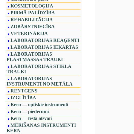
KOSMETOLOĢIJA
PIRMĀ PALĪDZĪBA
REHABILITĀCIJA
ZOBĀRSTNIECĪBA
VETERINĀRIJA
LABORATORIJAS REAĢENTI
LABORATORIJAS IEKĀRTAS
LABORATORIJAS
PLASTMASSAS TRAUKI
LABORATORIJAS STIKLA
TRAUKI
LABORATORIJAS
INSTRUMENTI NO METĀLA
RENTGENS
IZGLĪTĪBA
Kern — optiskie instrumenti
Kern — piederumi
Kern — testa atsvari
MĒRĪŠANAS INSTRUMENTI
KERN