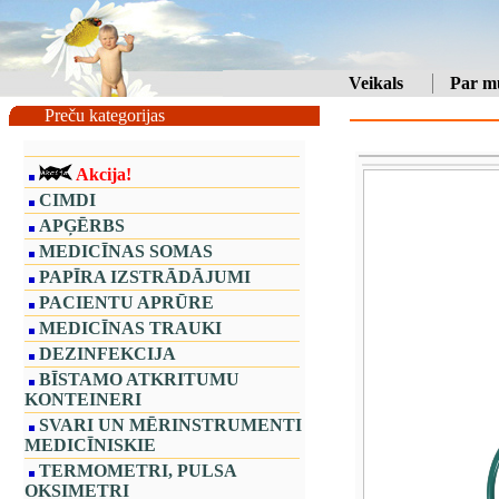
Veikals
Par m
Preču kategorijas
Akcija!
CIMDI
APĢĒRBS
MEDICĪNAS SOMAS
PAPĪRA IZSTRĀDĀJUMI
PACIENTU APRŪRE
MEDICĪNAS TRAUKI
DEZINFEKCIJA
BĪSTAMO ATKRITUMU
KONTEINERI
SVARI UN MĒRINSTRUMENTI
MEDICĪNISKIE
TERMOMETRI, PULSA
OKSIMETRI