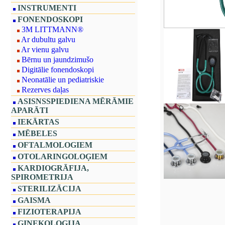
INSTRUMENTI
FONENDOSKOPI
3M LITTMANN®
Ar dubultu galvu
Ar vienu galvu
Bērnu un jaundzimušo
Digitālie fonendoskopi
Neonatālie un pediatriskie
Rezerves daļas
ASISNSSPIEDIENA MĒRĀMIE
APARĀTI
IEKĀRTAS
MĒBELES
OFTALMOLOGIEM
OTOLARINGOLOĢIEM
KARDIOGRĀFIJA,
SPIROMETRIJA
STERILIZĀCIJA
GAISMA
FIZIOTERAPIJA
GINEKOLOĢIJA