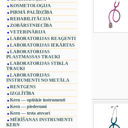
KOSMETOLOĢIJA
PIRMĀ PALĪDZĪBA
REHABILITĀCIJA
ZOBĀRSTNIECĪBA
VETERINĀRIJA
LABORATORIJAS REAĢENTI
LABORATORIJAS IEKĀRTAS
LABORATORIJAS
PLASTMASSAS TRAUKI
LABORATORIJAS STIKLA
TRAUKI
LABORATORIJAS
INSTRUMENTI NO METĀLA
RENTGENS
IZGLĪTĪBA
Kern — optiskie instrumenti
Kern — piederumi
Kern — testa atsvari
MĒRĪŠANAS INSTRUMENTI
KERN