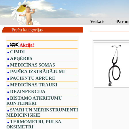
Veikals
Par m
Preču kategorijas
Akcija!
CIMDI
APĢĒRBS
MEDICĪNAS SOMAS
PAPĪRA IZSTRĀDĀJUMI
PACIENTU APRŪRE
MEDICĪNAS TRAUKI
DEZINFEKCIJA
BĪSTAMO ATKRITUMU
KONTEINERI
SVARI UN MĒRINSTRUMENTI
MEDICĪNISKIE
TERMOMETRI, PULSA
OKSIMETRI