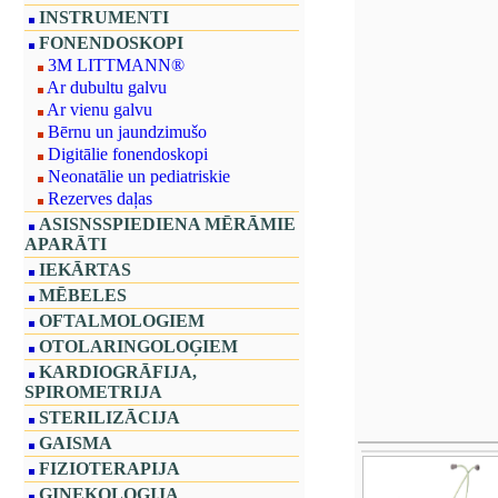
INSTRUMENTI
FONENDOSKOPI
3M LITTMANN®
Ar dubultu galvu
Ar vienu galvu
Bērnu un jaundzimušo
Digitālie fonendoskopi
Neonatālie un pediatriskie
Rezerves daļas
ASISNSSPIEDIENA MĒRĀMIE
APARĀTI
IEKĀRTAS
MĒBELES
OFTALMOLOGIEM
OTOLARINGOLOĢIEM
KARDIOGRĀFIJA,
SPIROMETRIJA
STERILIZĀCIJA
GAISMA
FIZIOTERAPIJA
GINEKOLOĢIJA