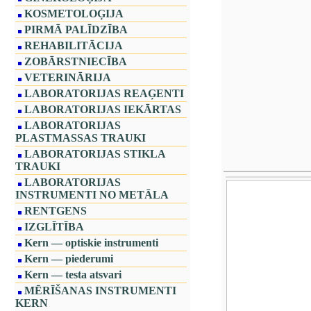
KOSMETOLOĢIJA
PIRMĀ PALĪDZĪBA
REHABILITĀCIJA
ZOBĀRSTNIECĪBA
VETERINĀRIJA
LABORATORIJAS REAĢENTI
LABORATORIJAS IEKĀRTAS
LABORATORIJAS
PLASTMASSAS TRAUKI
LABORATORIJAS STIKLA
TRAUKI
LABORATORIJAS
INSTRUMENTI NO METĀLA
RENTGENS
IZGLĪTĪBA
Kern — optiskie instrumenti
Kern — piederumi
Kern — testa atsvari
MĒRĪŠANAS INSTRUMENTI
KERN