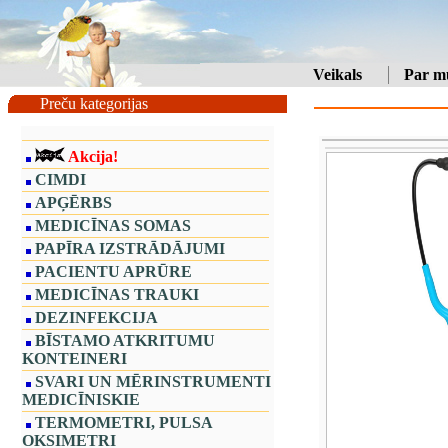
Veikals
Par m
Preču kategorijas
Akcija!
CIMDI
APĢĒRBS
MEDICĪNAS SOMAS
PAPĪRA IZSTRĀDĀJUMI
PACIENTU APRŪRE
MEDICĪNAS TRAUKI
DEZINFEKCIJA
BĪSTAMO ATKRITUMU
KONTEINERI
SVARI UN MĒRINSTRUMENTI
MEDICĪNISKIE
TERMOMETRI, PULSA
OKSIMETRI