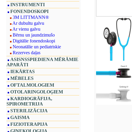
INSTRUMENTI
FONENDOSKOPI
3M LITTMANN®
Ar dubultu galvu
Ar vienu galvu
Bērnu un jaundzimušo
Digitālie fonendoskopi
Neonatālie un pediatriskie
Rezerves daļas
ASISNSSPIEDIENA MĒRĀMIE
APARĀTI
IEKĀRTAS
MĒBELES
OFTALMOLOGIEM
OTOLARINGOLOĢIEM
KARDIOGRĀFIJA,
SPIROMETRIJA
STERILIZĀCIJA
GAISMA
FIZIOTERAPIJA
GINEKOLOĢIJA