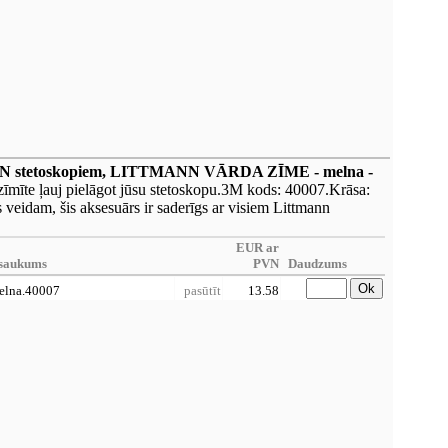
N stetoskopiem, LITTMANN VĀRDA ZĪME - melna -
īte ļauj pielāgot jūsu stetoskopu.3M kods: 40007.Krāsa:
s veidam, šis aksesuārs ir saderīgs ar visiem Littmann
EUR ar
saukums
PVN
Daudzums
Ok
elna.40007
pasūtīt
13.58