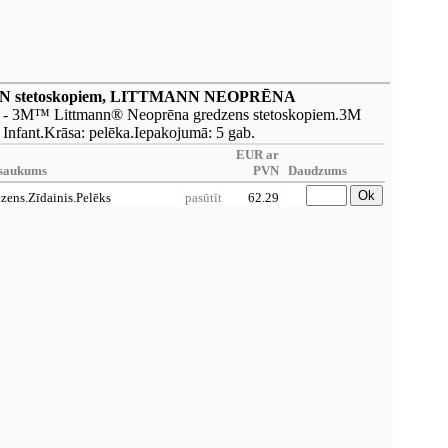
NN stetoskopiem, LITTMANN NEOPRĒNA
- 3M™ Littmann® Neoprēna gredzens stetoskopiem.3M
I Infant.Krāsa: pelēka.Iepakojumā: 5 gab.
EUR ar
saukums
PVN
Daudzums
Ok
ens.Zīdainis.Pelēks
pasūtīt
62.29