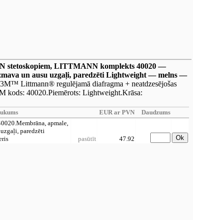
N stetoskopiem, LITTMANN komplekts 40020 —
mava un ausu uzgaļi, paredzēti Lightweight — melns —
 3M™ Littmann® regulējamā diafragma + neatdzesējošas
M kods: 40020.Piemērots: Lightweight.Krāsa:
aukums
EUR ar PVN
Daudzums
0020.Membrāna, apmale,
uzgaļi, paredzēti
Ok
eris
pasūtīt
47.92