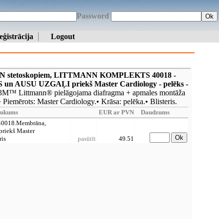
Password
Ok
eģistrācija
Logout
NN stetoskopiem, LITTMANN KOMPLEKTS 40018 -
USU UZGAĻI priekš Master Cardiology - pelēks -
3M™ Littmann® pielāgojama diafragma + apmales montāža
Piemērots: Master Cardiology.• Krāsa: pelēka.• Blisteris.
aukums
EUR ar PVN
Daudzums
0018.Membrāna,
priekš Master
Ok
ris
pasūtīt
49.51