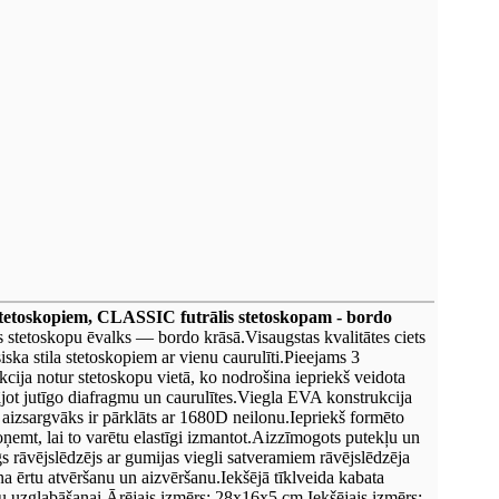
stetoskopiem, CLASSIC futrālis stetoskopam - bordo
s stetoskopu ēvalks — bordo krāsā.Visaugstas kvalitātes ciets
iska stila stetoskopiem ar vienu caurulīti.Pieejams 3
kcija notur stetoskopu vietā, ko nodrošina iepriekš veidota
ājot jutīgo diafragmu un caurulītes.Viegla EVA konstrukcija
s aizsargvāks ir pārklāts ar 1680D neilonu.Iepriekš formēto
oņemt, lai to varētu elastīgi izmantot.Aizzīmogots putekļu un
s rāvējslēdzējs ar gumijas viegli satveramiem rāvējslēdzēja
na ērtu atvēršanu un aizvēršanu.Iekšējā tīklveida kabata
 uzglabāšanai.Ārējais izmērs: 28x16x5 cm.Iekšējais izmērs: