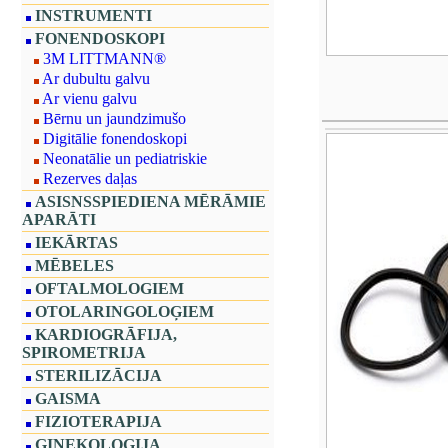
INSTRUMENTI
FONENDOSKOPI
3M LITTMANN®
Ar dubultu galvu
Ar vienu galvu
Bērnu un jaundzimušo
Digitālie fonendoskopi
Neonatālie un pediatriskie
Rezerves daļas
ASISNSSPIEDIENA MĒRĀMIE
APARĀTI
IEKĀRTAS
MĒBELES
OFTALMOLOGIEM
OTOLARINGOLOĢIEM
KARDIOGRĀFIJA,
SPIROMETRIJA
STERILIZĀCIJA
GAISMA
FIZIOTERAPIJA
GINEKOLOĢIJA