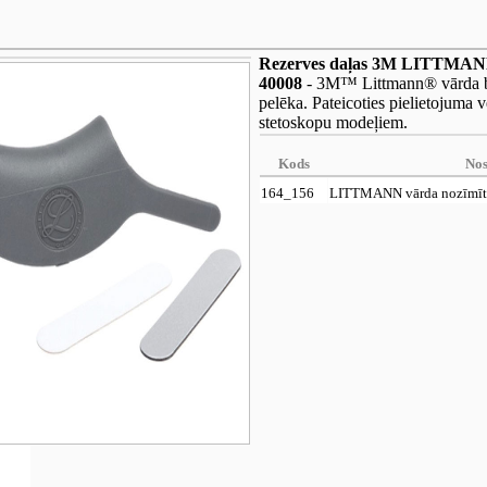
Rezerves daļas 3M LITTMANN 
40008
- 3M™ Littmann® vārda bir
pelēka. Pateicoties pielietojuma 
stetoskopu modeļiem.
Kods
No
164_156
LITTMANN vārda nozīmīte