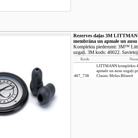
Rezerves daļas 3M LITTMAN
membrāna un apmale un ausu uz
Komplekta piederumi: 3M™ Litt
uzgaļi. 3M kods: 40022. Savietoj
Kods
Nos
LITTMANN komplekts 4
apmale un ausu uzgaļi p
467_738
Classic.Melns.Blisterī