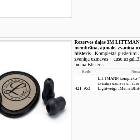
Rezerves daļas 3M LITTMAN
membrāna, apmale, zvaniņa uz
blisteris
- Komplekta piederumi:
zvaniņa uzmavas + ausu uzgaļi.3
melna.Blisteris.
Kods
Nos
LITTMANN komplekts 4
zvaniņa uzmava un ausu 
421_953
Lightweight.Melns.Blist