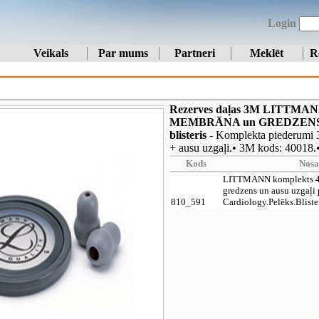
Login
Veikals
Par mums
Partneri
Meklēt
R
Rezerves daļas 3M LITTMA
MEMBRĀNA un GREDZENS un A
blisteris
- Komplekta piederumi 
+ ausu uzgaļi.• 3M kods: 40018.• 
Kods
Nos
LITTMANN komplekts 4
gredzens un ausu uzgaļi 
810_591
Cardiology.Pelēks.Bliste