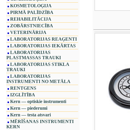
KOSMETOLOĢIJA
PIRMĀ PALĪDZĪBA
REHABILITĀCIJA
ZOBĀRSTNIECĪBA
VETERINĀRIJA
LABORATORIJAS REAĢENTI
LABORATORIJAS IEKĀRTAS
LABORATORIJAS
PLASTMASSAS TRAUKI
LABORATORIJAS STIKLA
TRAUKI
LABORATORIJAS
INSTRUMENTI NO METĀLA
RENTGENS
IZGLĪTĪBA
Kern — optiskie instrumenti
Kern — piederumi
Kern — testa atsvari
MĒRĪŠANAS INSTRUMENTI
KERN