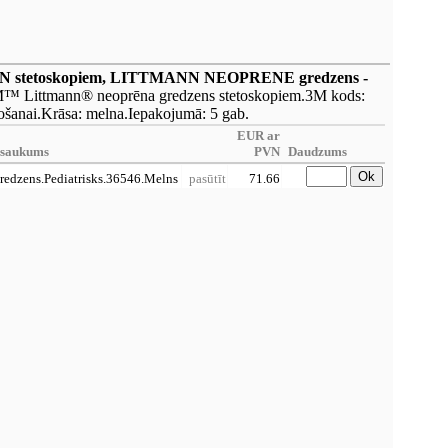
N stetoskopiem, LITTMANN NEOPRENE gredzens -
™ Littmann® neoprēna gredzens stetoskopiem.3M kods:
etošanai.Krāsa: melna.Iepakojumā: 5 gab.
EUR ar
saukums
PVN
Daudzums
Ok
zens.Pediatrisks.36546.Melns
pasūtīt
71.66