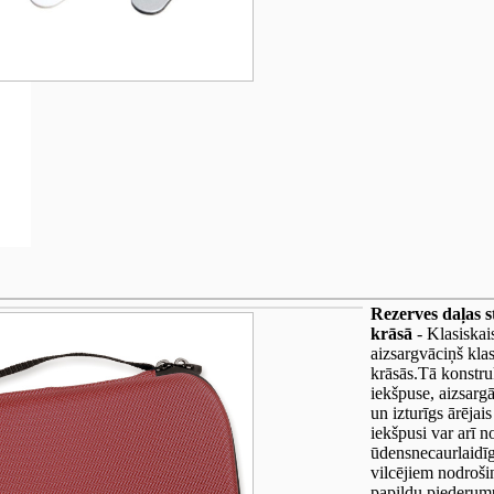
Rezerves daļas 
krāsā
- Klasiskai
aizsargvāciņš klas
krāsās.Tā konstru
iekšpuse, aizsarg
un izturīgs ārējai
iekšpusi var arī n
ūdensnecaurlaidīg
vilcējiem nodroši
papildu piederumu