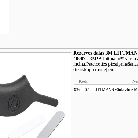
Rezerves daļas 3M LITTMAN
40007
- 3M™ Littmann® vārda zīm
melna.Pateicoties piestiprināšana
stetoskopu modeļiem.
Kods
No
836_562
LITTMANN vārda zīme.M