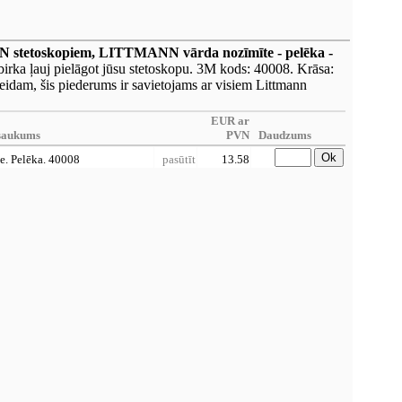
stetoskopiem, LITTMANN vārda nozīmīte - pelēka -
ka ļauj pielāgot jūsu stetoskopu. 3M kods: 40008. Krāsa:
veidam, šis piederums ir savietojams ar visiem Littmann
EUR ar
saukums
PVN
Daudzums
Ok
. Pelēka. 40008
pasūtīt
13.58