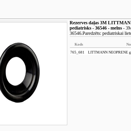
Rezerves daļas 3M LITTMAN
pediatrisks - 36546 - melns
- 3M
36546.Paredzēts: pediatriskai li
Kods
No
765_681
LITTMANN NEOPRENE gred