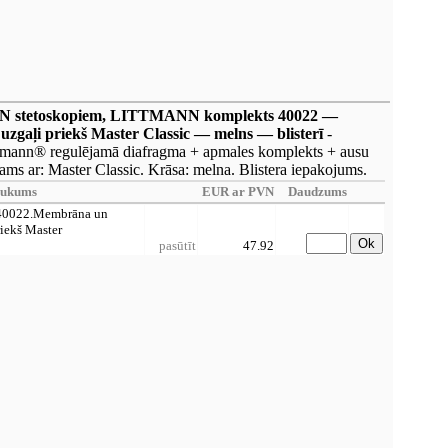
N stetoskopiem, LITTMANN komplekts 40022 —
gaļi priekš Master Classic — melns — blisterī
-
mann® regulējamā diafragma + apmales komplekts + ausu
ams ar: Master Classic. Krāsa: melna. Blistera iepakojums.
aukums
EUR ar PVN
Daudzums
0022.Membrāna un
riekš Master
Ok
pasūtīt
47.92