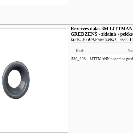
Rezerves daļas 3M LITTMA
GREDZENS - zīdainis - pelēks
kods: 36569.Paredzēts: Classic I
Kods
No
539_608
LITTMANN neoprēna gredz