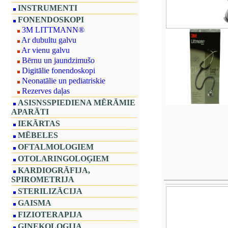
INSTRUMENTI
FONENDOSKOPI
3M LITTMANN®
Ar dubultu galvu
Ar vienu galvu
Bērnu un jaundzimušo
Digitālie fonendoskopi
Neonatālie un pediatriskie
Rezerves daļas
ASISNSSPIEDIENA MĒRĀMIE
APARĀTI
IEKĀRTAS
MĒBELES
OFTALMOLOGIEM
OTOLARINGOLOĢIEM
KARDIOGRĀFIJA,
SPIROMETRIJA
STERILIZĀCIJA
GAISMA
FIZIOTERAPIJA
GINEKOLOĢIJA