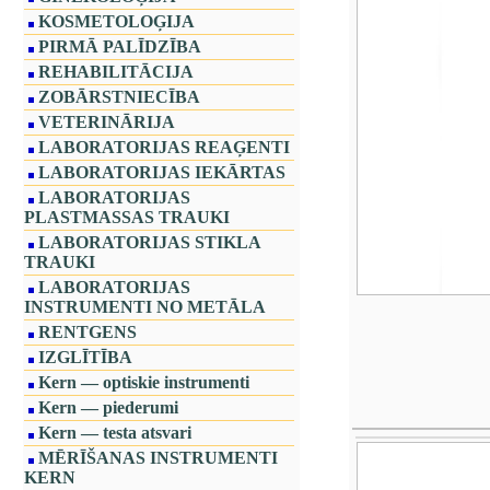
KOSMETOLOĢIJA
PIRMĀ PALĪDZĪBA
REHABILITĀCIJA
ZOBĀRSTNIECĪBA
VETERINĀRIJA
LABORATORIJAS REAĢENTI
LABORATORIJAS IEKĀRTAS
LABORATORIJAS
PLASTMASSAS TRAUKI
LABORATORIJAS STIKLA
TRAUKI
LABORATORIJAS
INSTRUMENTI NO METĀLA
RENTGENS
IZGLĪTĪBA
Kern — optiskie instrumenti
Kern — piederumi
Kern — testa atsvari
MĒRĪŠANAS INSTRUMENTI
KERN