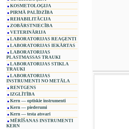
KOSMETOLOĢIJA
PIRMĀ PALĪDZĪBA
REHABILITĀCIJA
ZOBĀRSTNIECĪBA
VETERINĀRIJA
LABORATORIJAS REAĢENTI
LABORATORIJAS IEKĀRTAS
LABORATORIJAS
PLASTMASSAS TRAUKI
LABORATORIJAS STIKLA
TRAUKI
LABORATORIJAS
INSTRUMENTI NO METĀLA
RENTGENS
IZGLĪTĪBA
Kern — optiskie instrumenti
Kern — piederumi
Kern — testa atsvari
MĒRĪŠANAS INSTRUMENTI
KERN