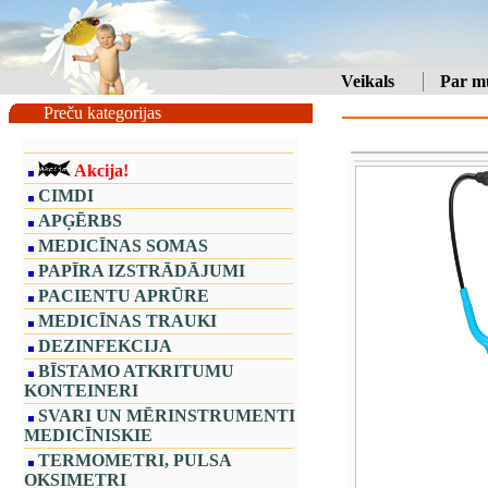
Veikals
Par m
Preču kategorijas
Akcija!
CIMDI
APĢĒRBS
MEDICĪNAS SOMAS
PAPĪRA IZSTRĀDĀJUMI
PACIENTU APRŪRE
MEDICĪNAS TRAUKI
DEZINFEKCIJA
BĪSTAMO ATKRITUMU
KONTEINERI
SVARI UN MĒRINSTRUMENTI
MEDICĪNISKIE
TERMOMETRI, PULSA
OKSIMETRI