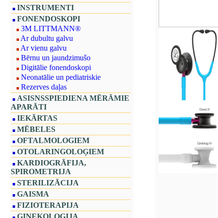
INSTRUMENTI
FONENDOSKOPI
3M LITTMANN®
Ar dubultu galvu
Ar vienu galvu
Bērnu un jaundzimušo
Digitālie fonendoskopi
Neonatālie un pediatriskie
Rezerves daļas
ASISNSSPIEDIENA MĒRĀMIE
APARĀTI
IEKĀRTAS
MĒBELES
OFTALMOLOGIEM
OTOLARINGOLOĢIEM
KARDIOGRĀFIJA,
SPIROMETRIJA
STERILIZĀCIJA
GAISMA
FIZIOTERAPIJA
GINEKOLOĢIJA