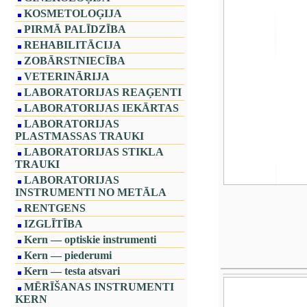
KOSMETOLOĢIJA
PIRMĀ PALĪDZĪBA
REHABILITĀCIJA
ZOBĀRSTNIECĪBA
VETERINĀRIJA
LABORATORIJAS REAĢENTI
LABORATORIJAS IEKĀRTAS
LABORATORIJAS
PLASTMASSAS TRAUKI
LABORATORIJAS STIKLA
TRAUKI
LABORATORIJAS
INSTRUMENTI NO METĀLA
RENTGENS
IZGLĪTĪBA
Kern — optiskie instrumenti
Kern — piederumi
Kern — testa atsvari
MĒRĪŠANAS INSTRUMENTI
KERN