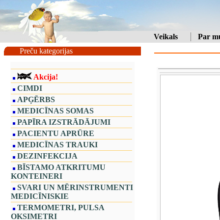
Veikals
Par m
Preču kategorijas
Akcija!
CIMDI
APĢĒRBS
MEDICĪNAS SOMAS
PAPĪRA IZSTRĀDĀJUMI
PACIENTU APRŪRE
MEDICĪNAS TRAUKI
DEZINFEKCIJA
BĪSTAMO ATKRITUMU
KONTEINERI
SVARI UN MĒRINSTRUMENTI
MEDICĪNISKIE
TERMOMETRI, PULSA
OKSIMETRI