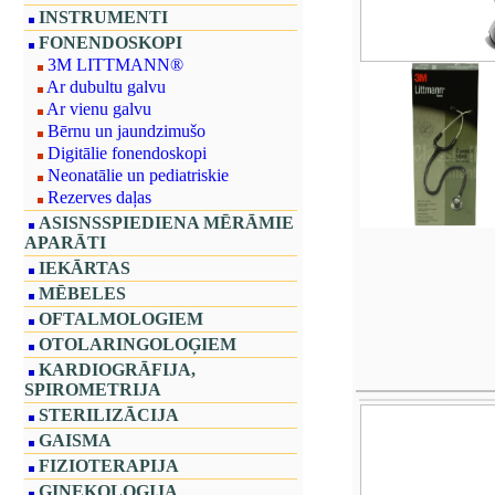
INSTRUMENTI
FONENDOSKOPI
3M LITTMANN®
Ar dubultu galvu
Ar vienu galvu
Bērnu un jaundzimušo
Digitālie fonendoskopi
Neonatālie un pediatriskie
Rezerves daļas
ASISNSSPIEDIENA MĒRĀMIE
APARĀTI
IEKĀRTAS
MĒBELES
OFTALMOLOGIEM
OTOLARINGOLOĢIEM
KARDIOGRĀFIJA,
SPIROMETRIJA
STERILIZĀCIJA
GAISMA
FIZIOTERAPIJA
GINEKOLOĢIJA