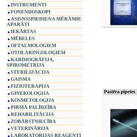
INSTRUMENTI
FONENDOSKOPI
ASISNSSPIEDIENA MĒRĀMIE
APARĀTI
IEKĀRTAS
MĒBELES
OFTALMOLOGIEM
OTOLARINGOLOĢIEM
KARDIOGRĀFIJA,
SPIROMETRIJA
STERILIZĀCIJA
GAISMA
FIZIOTERAPIJA
Pastēra pipetes
GINEKOLOĢIJA
KOSMETOLOĢIJA
PIRMĀ PALĪDZĪBA
REHABILITĀCIJA
ZOBĀRSTNIECĪBA
VETERINĀRIJA
LABORATORIJAS REAĢENTI