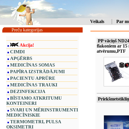
Veikals
Par m
Preču kategorijas
PP vāciņš ND2
Akcija!
flakoniem ar 1
atvērumu,PTF
CIMDI
APĢĒRBS
MEDICĪNAS SOMAS
PAPĪRA IZSTRĀDĀJUMI
PACIENTU APRŪRE
MEDICĪNAS TRAUKI
DEZINFEKCIJA
BĪSTAMO ATKRITUMU
Priekšmetstikliņ
KONTEINERI
SVARI UN MĒRINSTRUMENTI
MEDICĪNISKIE
TERMOMETRI, PULSA
OKSIMETRI