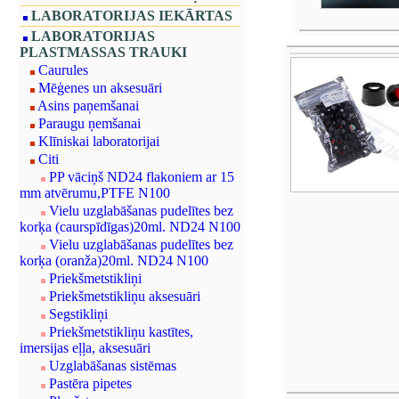
LABORATORIJAS IEKĀRTAS
LABORATORIJAS
PLASTMASSAS TRAUKI
Caurules
Mēģenes un aksesuāri
Asins paņemšanai
Paraugu ņemšanai
Klīniskai laboratorijai
Citi
PP vāciņš ND24 flakoniem ar 15
mm atvērumu,PTFE N100
Vielu uzglabāšanas pudelītes bez
korķa (caurspīdīgas)20ml. ND24 N100
Vielu uzglabāšanas pudelītes bez
korķa (oranža)20ml. ND24 N100
Priekšmetstikliņi
Priekšmetstikliņu aksesuāri
Segstikliņi
Priekšmetstikliņu kastītes,
imersijas eļļa, aksesuāri
Uzglabāšanas sistēmas
Pastēra pipetes