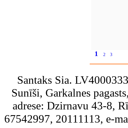
1
2
3
Santaks Sia. LV4000333717
Sunīši, Garkalnes pagast
adrese: Dzirnavu 43-8, Rī
67542997, 20111113, e-ma