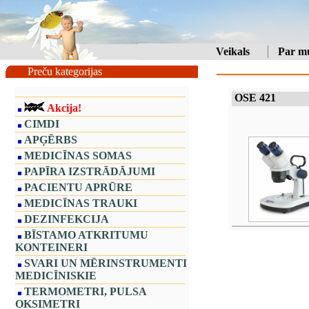
Veikals
Par m
Preču kategorijas
OSE 421
Akcija!
CIMDI
APĢĒRBS
MEDICĪNAS SOMAS
PAPĪRA IZSTRĀDĀJUMI
PACIENTU APRŪRE
MEDICĪNAS TRAUKI
DEZINFEKCIJA
BĪSTAMO ATKRITUMU
KONTEINERI
SVARI UN MĒRINSTRUMENTI
MEDICĪNISKIE
TERMOMETRI, PULSA
OKSIMETRI