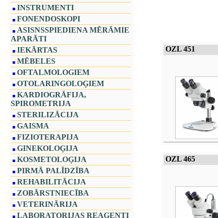
INSTRUMENTI
FONENDOSKOPI
ASISNSSPIEDIENA MĒRĀMIE
APARĀTI
OZL 451
IEKĀRTAS
MĒBELES
OFTALMOLOGIEM
OTOLARINGOLOĢIEM
KARDIOGRĀFIJA,
SPIROMETRIJA
STERILIZĀCIJA
GAISMA
FIZIOTERAPIJA
GINEKOLOĢIJA
OZL 465
KOSMETOLOĢIJA
PIRMĀ PALĪDZĪBA
REHABILITĀCIJA
ZOBĀRSTNIECĪBA
VETERINĀRIJA
LABORATORIJAS REAĢENTI