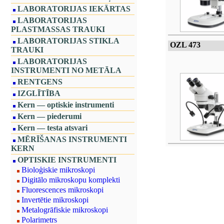
LABORATORIJAS IEKĀRTAS
LABORATORIJAS
PLASTMASSAS TRAUKI
LABORATORIJAS STIKLA
OZL 473
TRAUKI
LABORATORIJAS
INSTRUMENTI NO METĀLA
RENTGENS
IZGLĪTĪBA
Kern — optiskie instrumenti
Kern — piederumi
Kern — testa atsvari
MĒRĪŠANAS INSTRUMENTI
KERN
OPTISKIE INSTRUMENTI
Bioloģiskie mikroskopi
Digitālo mikroskopu komplekti
Fluorescences mikroskopi
Invertētie mikroskopi
Metalogrāfiskie mikroskopi
Polarimetrs