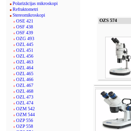
Polarizācijas mikroskopi
Refraktometri
Stereomikroskopi
OZS 574
OSE 421
OSF 438
OSF 439
OZG 493
OZL 445
OZL 451
OZL 456
OZL 463
OZL 464
OZL 465
OZL 466
OZL 467
OZL 468
OZL 473
OZL 474
OZM 542
OZM 544
OZP 556
OZP 558