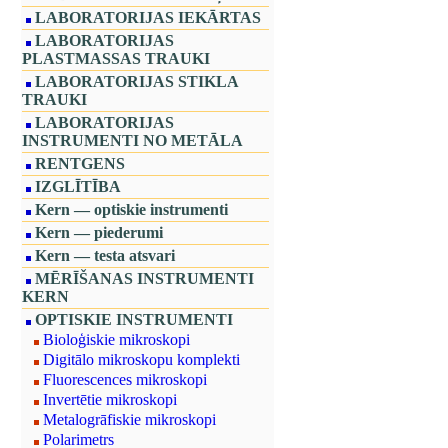
LABORATORIJAS IEKĀRTAS
LABORATORIJAS
PLASTMASSAS TRAUKI
LABORATORIJAS STIKLA
TRAUKI
LABORATORIJAS
INSTRUMENTI NO METĀLA
RENTGENS
IZGLĪTĪBA
Kern — optiskie instrumenti
Kern — piederumi
Kern — testa atsvari
MĒRĪŠANAS INSTRUMENTI
KERN
OPTISKIE INSTRUMENTI
Bioloģiskie mikroskopi
Digitālo mikroskopu komplekti
Fluorescences mikroskopi
Invertētie mikroskopi
Metalogrāfiskie mikroskopi
Polarimetrs