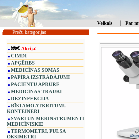
Veikals
Par m
Preču kategorijas
Akcija!
CIMDI
APĢĒRBS
MEDICĪNAS SOMAS
PAPĪRA IZSTRĀDĀJUMI
PACIENTU APRŪRE
MEDICĪNAS TRAUKI
DEZINFEKCIJA
BĪSTAMO ATKRITUMU
KONTEINERI
SVARI UN MĒRINSTRUMENTI
MEDICĪNISKIE
TERMOMETRI, PULSA
OKSIMETRI