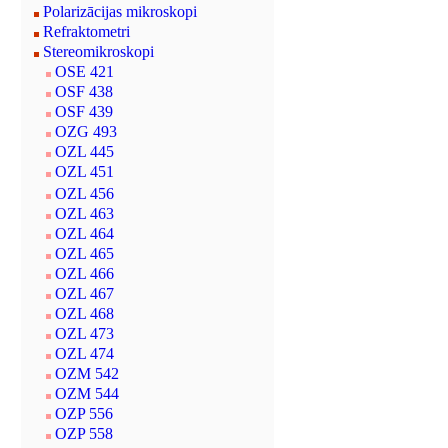
Polarizācijas mikroskopi
Refraktometri
Stereomikroskopi
OSE 421
OSF 438
OSF 439
OZG 493
OZL 445
OZL 451
OZL 456
OZL 463
OZL 464
OZL 465
OZL 466
OZL 467
OZL 468
OZL 473
OZL 474
OZM 542
OZM 544
OZP 556
OZP 558