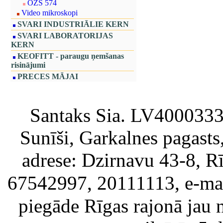
OZS 574
Video mikroskopi
SVARI INDUSTRIĀLIE KERN
SVARI LABORATORIJAS
KERN
KEOFITT - paraugu ņemšanas
risinājumi
PRECES MĀJAI
Santaks Sia. LV4000333717
Sunīši, Garkalnes pagast
adrese: Dzirnavu 43-8, Rī
67542997, 20111113, e-ma
piegāde Rīgas rajonā jau 