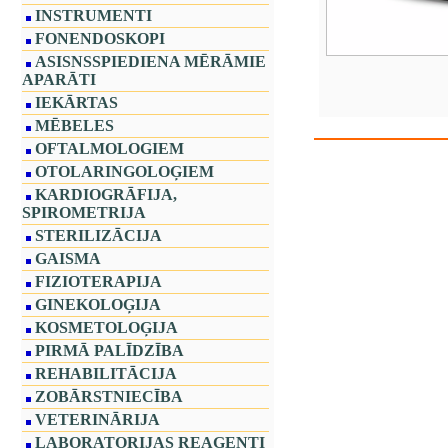
INSTRUMENTI
FONENDOSKOPI
ASISNSSPIEDIENA MĒRĀMIE
APARĀTI
IEKĀRTAS
MĒBELES
OFTALMOLOGIEM
OTOLARINGOLOĢIEM
KARDIOGRĀFIJA,
SPIROMETRIJA
STERILIZĀCIJA
GAISMA
FIZIOTERAPIJA
GINEKOLOĢIJA
KOSMETOLOĢIJA
PIRMĀ PALĪDZĪBA
REHABILITĀCIJA
ZOBĀRSTNIECĪBA
VETERINĀRIJA
LABORATORIJAS REAĢENTI