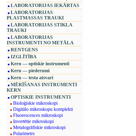
LABORATORIJAS IEKĀRTAS
LABORATORIJAS
PLASTMASSAS TRAUKI
LABORATORIJAS STIKLA
TRAUKI
LABORATORIJAS
INSTRUMENTI NO METĀLA
RENTGENS
IZGLĪTĪBA
Kern — optiskie instrumenti
Kern — piederumi
Kern — testa atsvari
MĒRĪŠANAS INSTRUMENTI
KERN
OPTISKIE INSTRUMENTI
Bioloģiskie mikroskopi
Digitālo mikroskopu komplekti
Fluorescences mikroskopi
Invertētie mikroskopi
Metalogrāfiskie mikroskopi
Polarimetrs