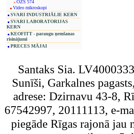
OZS 574
Video mikroskopi
SVARI INDUSTRIĀLIE KERN
SVARI LABORATORIJAS
KERN
KEOFITT - paraugu ņemšanas
risinājumi
PRECES MĀJAI
Santaks Sia. LV4000333717
Sunīši, Garkalnes pagast
adrese: Dzirnavu 43-8, Rī
67542997, 20111113, e-ma
piegāde Rīgas rajonā jau 