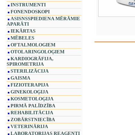
INSTRUMENTI
FONENDOSKOPI
ASISNSSPIEDIENA MĒRĀMIE
APARĀTI
IEKĀRTAS
MĒBELES
OFTALMOLOGIEM
OTOLARINGOLOĢIEM
KARDIOGRĀFIJA,
SPIROMETRIJA
STERILIZĀCIJA
GAISMA
FIZIOTERAPIJA
GINEKOLOĢIJA
KOSMETOLOĢIJA
PIRMĀ PALĪDZĪBA
REHABILITĀCIJA
ZOBĀRSTNIECĪBA
VETERINĀRIJA
LABORATORIJAS REAĢENTI