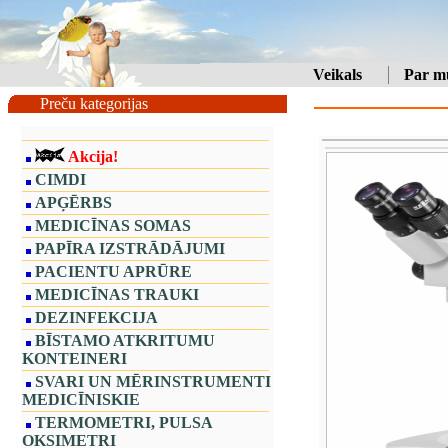
Veikals
Par m
Preču kategorijas
Akcija!
CIMDI
APĢĒRBS
MEDICĪNAS SOMAS
PAPĪRA IZSTRĀDĀJUMI
PACIENTU APRŪRE
MEDICĪNAS TRAUKI
DEZINFEKCIJA
BĪSTAMO ATKRITUMU
KONTEINERI
SVARI UN MĒRINSTRUMENTI
MEDICĪNISKIE
TERMOMETRI, PULSA
OKSIMETRI