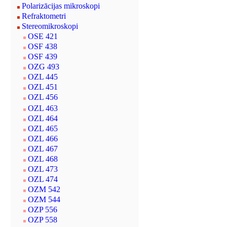
Polarizācijas mikroskopi
Refraktometri
Stereomikroskopi
OSE 421
OSF 438
OSF 439
OZG 493
OZL 445
OZL 451
OZL 456
OZL 463
OZL 464
OZL 465
OZL 466
OZL 467
OZL 468
OZL 473
OZL 474
OZM 542
OZM 544
OZP 556
OZP 558