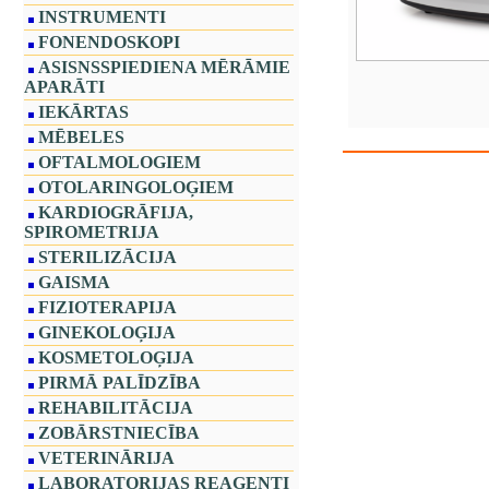
INSTRUMENTI
FONENDOSKOPI
ASISNSSPIEDIENA MĒRĀMIE
APARĀTI
IEKĀRTAS
MĒBELES
OFTALMOLOGIEM
OTOLARINGOLOĢIEM
KARDIOGRĀFIJA,
SPIROMETRIJA
STERILIZĀCIJA
GAISMA
FIZIOTERAPIJA
GINEKOLOĢIJA
KOSMETOLOĢIJA
PIRMĀ PALĪDZĪBA
REHABILITĀCIJA
ZOBĀRSTNIECĪBA
VETERINĀRIJA
LABORATORIJAS REAĢENTI