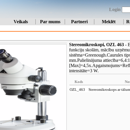
Login
Veikals
Par mums
Partneri
Meklēt
R
Stereomikroskopi, OZL 463
- E
funkciju skolām, mācību uzņēmum
sistēma=Greenough.Caurules tip
mm.Palielinājuma attiecība=6,4:1
[Max]=4,5x.Apgaismojums=Reflekt
intensitāte=3 W.
Kods
No
OZL_463
Stereomikroskops ar tālu