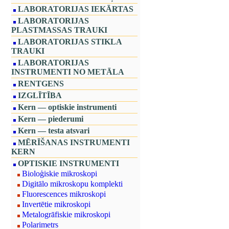
LABORATORIJAS IEKĀRTAS
LABORATORIJAS
PLASTMASSAS TRAUKI
LABORATORIJAS STIKLA
TRAUKI
LABORATORIJAS
INSTRUMENTI NO METĀLA
RENTGENS
IZGLĪTĪBA
Kern — optiskie instrumenti
Kern — piederumi
Kern — testa atsvari
MĒRĪŠANAS INSTRUMENTI
KERN
OPTISKIE INSTRUMENTI
Bioloģiskie mikroskopi
Digitālo mikroskopu komplekti
Fluorescences mikroskopi
Invertētie mikroskopi
Metalogrāfiskie mikroskopi
Polarimetrs