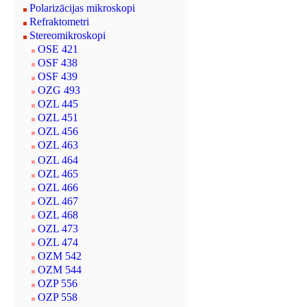
Polarizācijas mikroskopi
Refraktometri
Stereomikroskopi
OSE 421
OSF 438
OSF 439
OZG 493
OZL 445
OZL 451
OZL 456
OZL 463
OZL 464
OZL 465
OZL 466
OZL 467
OZL 468
OZL 473
OZL 474
OZM 542
OZM 544
OZP 556
OZP 558