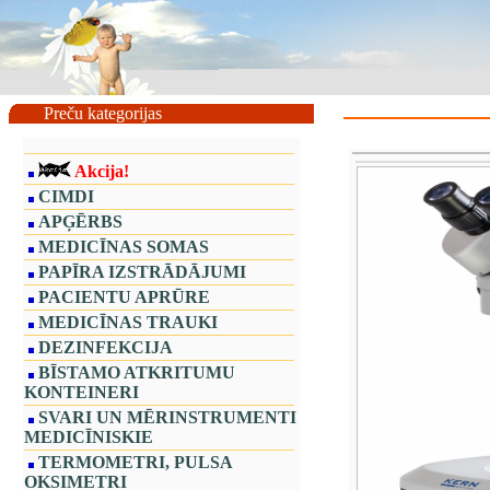
Preču kategorijas
Akcija!
CIMDI
APĢĒRBS
MEDICĪNAS SOMAS
PAPĪRA IZSTRĀDĀJUMI
PACIENTU APRŪRE
MEDICĪNAS TRAUKI
DEZINFEKCIJA
BĪSTAMO ATKRITUMU
KONTEINERI
SVARI UN MĒRINSTRUMENTI
MEDICĪNISKIE
TERMOMETRI, PULSA
OKSIMETRI