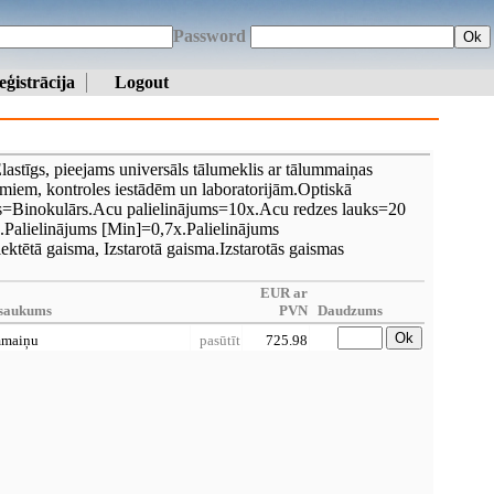
Password
Ok
eģistrācija
Logout
lastīgs, pieejams universāls tālumeklis ar tālummaiņas
iem, kontroles iestādēm un laboratorijām.Optiskā
s=Binokulārs.Acu palielinājums=10x.Acu redzes lauks=20
.Palielinājums [Min]=0,7x.Palielinājums
ētā gaisma, Izstarotā gaisma.Izstarotās gaismas
EUR ar
saukums
PVN
Daudzums
Ok
mmaiņu
pasūtīt
725.98