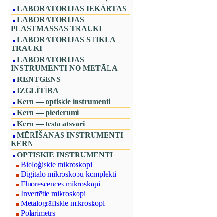
LABORATORIJAS IEKĀRTAS
LABORATORIJAS
PLASTMASSAS TRAUKI
LABORATORIJAS STIKLA
TRAUKI
LABORATORIJAS
INSTRUMENTI NO METĀLA
RENTGENS
IZGLĪTĪBA
Kern — optiskie instrumenti
Kern — piederumi
Kern — testa atsvari
MĒRĪŠANAS INSTRUMENTI
KERN
OPTISKIE INSTRUMENTI
Bioloģiskie mikroskopi
Digitālo mikroskopu komplekti
Fluorescences mikroskopi
Invertētie mikroskopi
Metalogrāfiskie mikroskopi
Polarimetrs