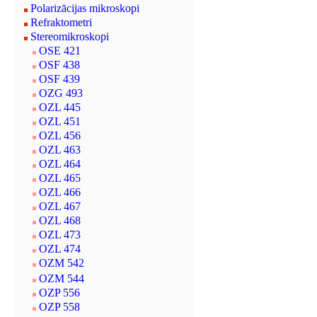
Polarizācijas mikroskopi
Refraktometri
Stereomikroskopi
OSE 421
OSF 438
OSF 439
OZG 493
OZL 445
OZL 451
OZL 456
OZL 463
OZL 464
OZL 465
OZL 466
OZL 467
OZL 468
OZL 473
OZL 474
OZM 542
OZM 544
OZP 556
OZP 558