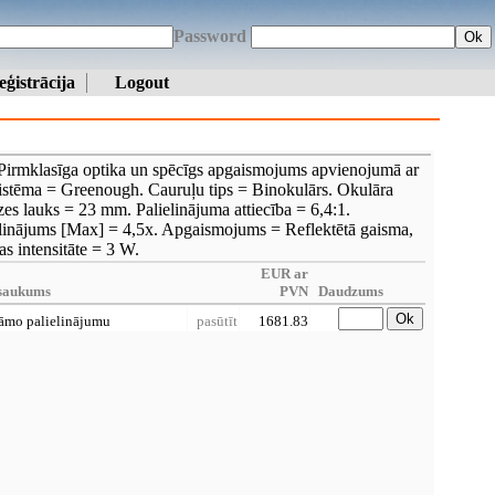
Password
Ok
eģistrācija
Logout
Pirmklasīga optika un spēcīgs apgaismojums apvienojumā ar
 sistēma = Greenough. Cauruļu tips = Binokulārs. Okulāra
es lauks = 23 mm. Palielinājuma attiecība = 6,4:1.
elinājums [Max] = 4,5x. Apgaismojums = Reflektētā gaisma,
as intensitāte = 3 W.
EUR ar
saukums
PVN
Daudzums
Ok
āmo palielinājumu
pasūtīt
1681.83