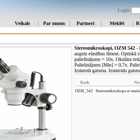
Login
Veikals
Par mums
Partneri
Meklēt
R
Stereomikroskopi, OZM 542
- 
augstu elastības līmeni. Optiskā
palielinājums = 10x. Okulāra redz
Palielinājums [Min] = 0,7x. Pali
Izstarotā gaisma. Izstarotās gaism
Kods
No
OZM_542
Stereomikroskops ar main