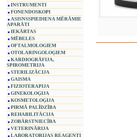
INSTRUMENTI
FONENDOSKOPI
ASISNSSPIEDIENA MĒRĀMIE
APARĀTI
IEKĀRTAS
MĒBELES
OFTALMOLOGIEM
OTOLARINGOLOĢIEM
KARDIOGRĀFIJA,
SPIROMETRIJA
STERILIZĀCIJA
GAISMA
FIZIOTERAPIJA
GINEKOLOĢIJA
KOSMETOLOĢIJA
PIRMĀ PALĪDZĪBA
REHABILITĀCIJA
ZOBĀRSTNIECĪBA
VETERINĀRIJA
LABORATORIJAS REAĢENTI